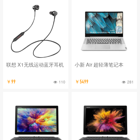
联想 X1无线运动蓝牙耳机
小新 Air 超轻薄笔记本
￥99
110
￥5499
281